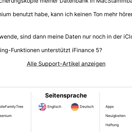
Sicherungskopie meiner Datenbank in MacStammb
um benutzt habe, kann ich keinen Ton mehr hören.
wende, sind dann meine Daten nur noch in der iC
ng-Funktionen unterstützt iFinance 5?
Alle Support-Artikel anzeigen
Seitensprache
ileFamilyTree
Englisch
Deutsch
Apps
eenium
Neuigkeiten
Haftung