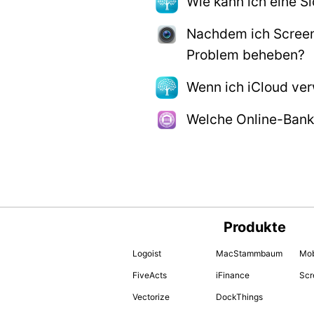
Wie kann ich eine 
Nachdem ich Screeni
Problem beheben?
Wenn ich iCloud ver
Welche Online-Banki
Produkte
Logoist
MacStammbaum
Mob
FiveActs
iFinance
Scr
Vectorize
DockThings