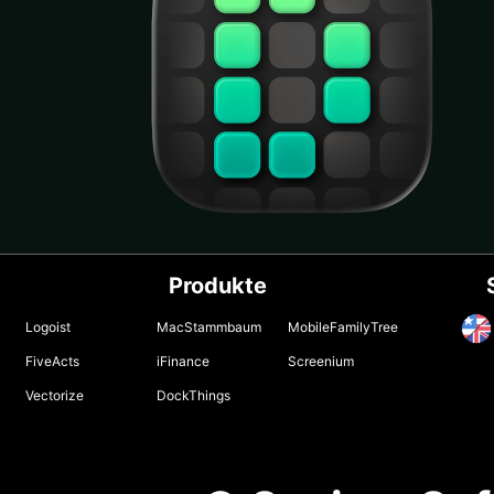
Produkte
Logoist
MacStammbaum
MobileFamilyTree
FiveActs
iFinance
Screenium
Vectorize
DockThings