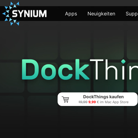
Apps
Neuigkeiten
Supp
DockThings kaufen
19,99
9,99
€ im Mac App Store