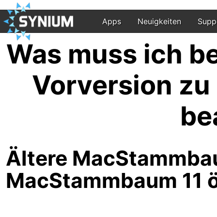
Apps
Neuigkeiten
Supp
Was muss ich be
Vorversion z
be
Ältere MacStammba
MacStammbaum 11 ö