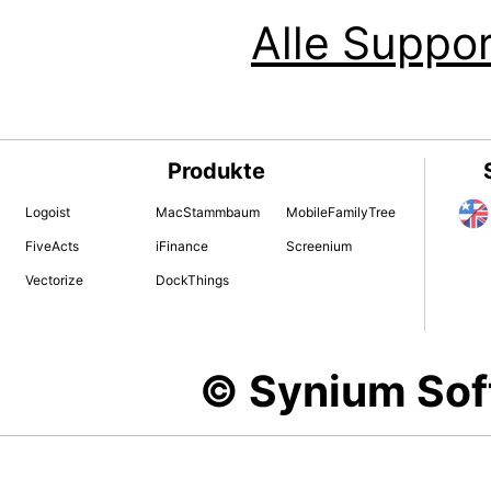
Alle Suppor
Produkte
Logoist
MacStammbaum
MobileFamilyTree
FiveActs
iFinance
Screenium
Vectorize
DockThings
© Synium So