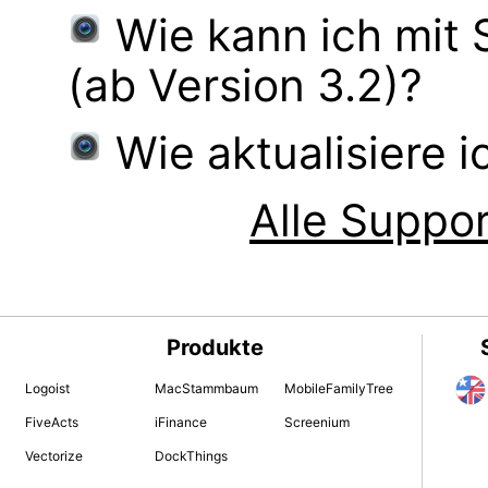
Wie kann ich mit
(ab Version 3.2)?
Wie aktualisiere 
Alle Suppor
Produkte
Logoist
MacStammbaum
MobileFamilyTree
FiveActs
iFinance
Screenium
Vectorize
DockThings