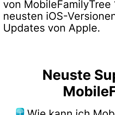
von MobileFamilyTree 
neusten iOS-Versionen 
Updates von Apple.
Neuste Sup
MobileF
Wie kann ich Mob