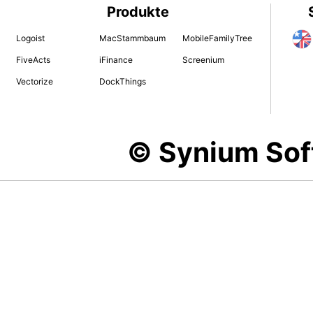
Produkte
Logoist
MacStammbaum
MobileFamilyTree
FiveActs
iFinance
Screenium
Vectorize
DockThings
© Synium So