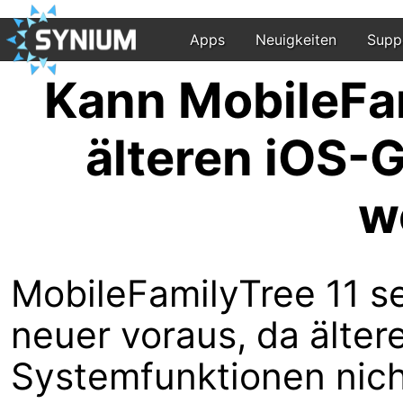
Apps
Neuigkeiten
Supp
Kann MobileFam
älteren iOS-
w
MobileFamilyTree 11 s
neuer voraus, da älte
Systemfunktionen nicht