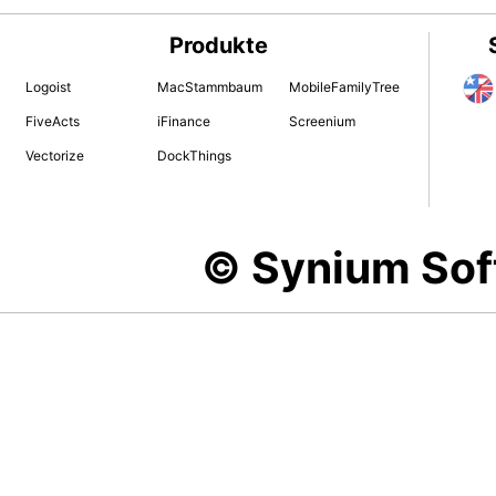
Produkte
Logoist
MacStammbaum
MobileFamilyTree
FiveActs
iFinance
Screenium
Vectorize
DockThings
© Synium So