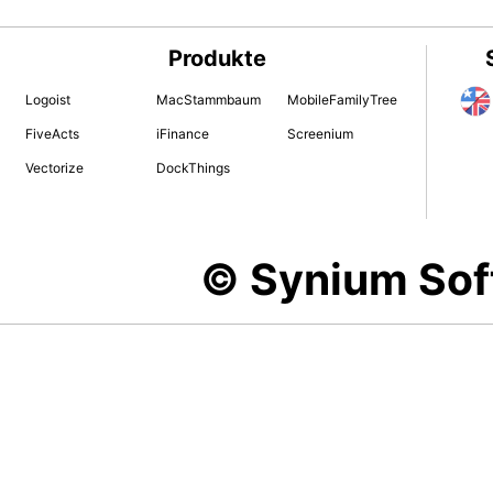
Produkte
Logoist
MacStammbaum
MobileFamilyTree
FiveActs
iFinance
Screenium
Vectorize
DockThings
© Synium So