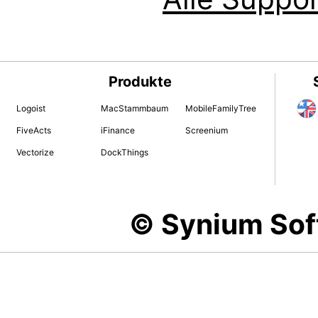
Produkte
Logoist
MacStammbaum
MobileFamilyTree
FiveActs
iFinance
Screenium
Vectorize
DockThings
© Synium So