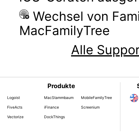
Wechsel von Fami
MacFamilyTree
Alle Suppor
Produkte
Logoist
MacStammbaum
MobileFamilyTree
FiveActs
iFinance
Screenium
Vectorize
DockThings