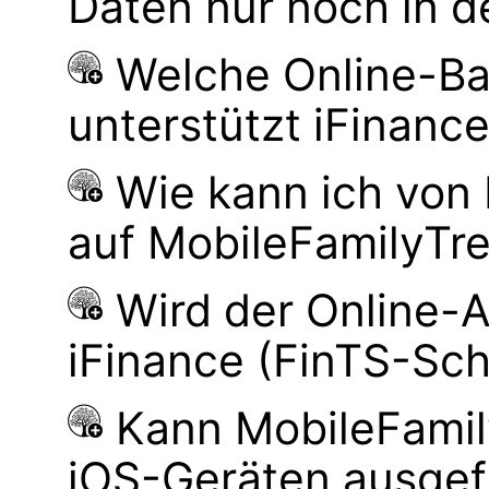
Daten nur noch in d
Welche Online-Ba
unterstützt iFinanc
Wie kann ich von
auf MobileFamilyTre
Wird der Online-
iFinance (FinTS-Schn
Kann MobileFamily
iOS-Geräten ausgef