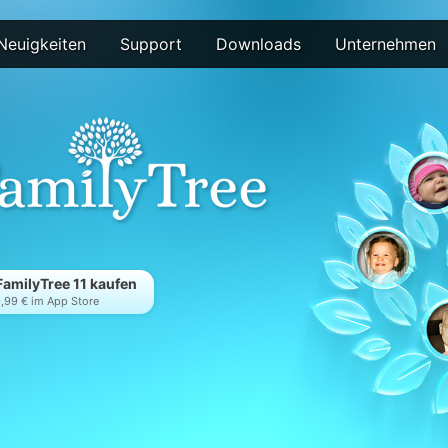
Neuigkeiten
Support
Downloads
Unternehmen
amilyTree 11 kaufen
,99 € im App Store