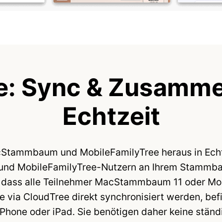
e: Sync & Zusammen
Echtzeit
cStammbaum und MobileFamilyTree heraus in Echtz
d MobileFamilyTree-Nutzern an Ihrem Stammbau
h, dass alle Teilnehmer MacStammbaum 11 oder Mo
 via CloudTree direkt synchronisiert werden, bef
iPhone oder iPad. Sie benötigen daher keine stän