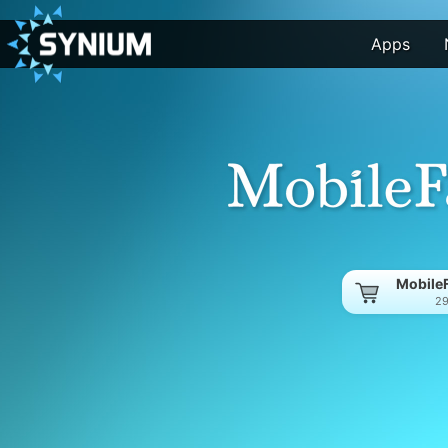
Apps
MobileF
29