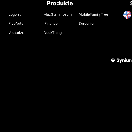
Produkte
Logoist
MacStammbaum
MobileFamilyTree
FiveActs
iFinance
Screenium
Vectorize
DockThings
© Syniu