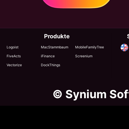
Produkte
Logoist
MacStammbaum
MobileFamilyTree
FiveActs
iFinance
Screenium
Vectorize
DockThings
© Synium So