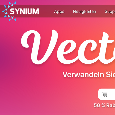
Apps
Neuigkeiten
Supp
50 % Raba