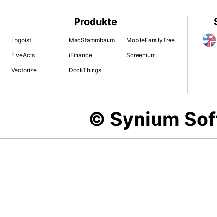
Produkte
Logoist
MacStammbaum
MobileFamilyTree
FiveActs
iFinance
Screenium
Vectorize
DockThings
© Synium So