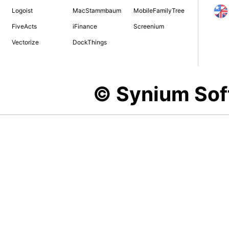
Logoist
MacStammbaum
MobileFamilyTree
FiveActs
iFinance
Screenium
Vectorize
DockThings
© Synium So