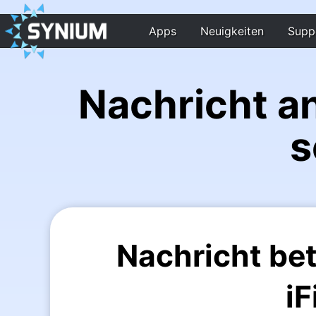
Apps
Neuigkeiten
Supp
Nachricht a
s
Nachricht be
iF