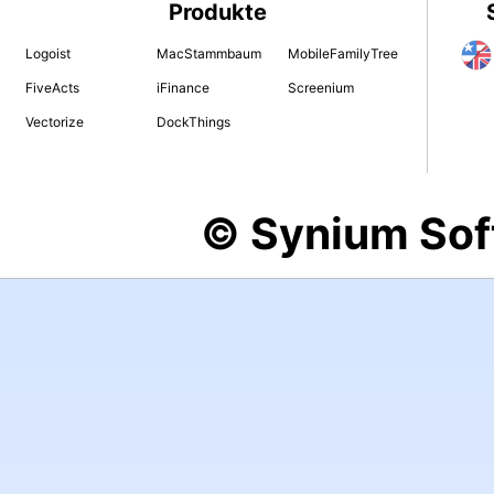
Produkte
Logoist
MacStammbaum
MobileFamilyTree
FiveActs
iFinance
Screenium
Vectorize
DockThings
© Synium So