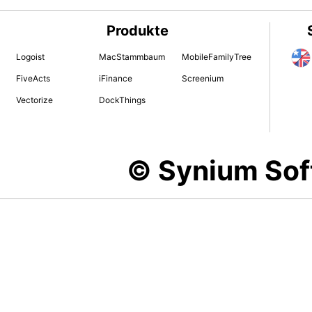
Produkte
Logoist
MacStammbaum
MobileFamilyTree
FiveActs
iFinance
Screenium
Vectorize
DockThings
© Synium So