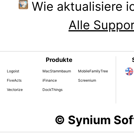
Wie aktualisiere 
Alle Suppor
Produkte
Logoist
MacStammbaum
MobileFamilyTree
FiveActs
iFinance
Screenium
Vectorize
DockThings
© Synium So