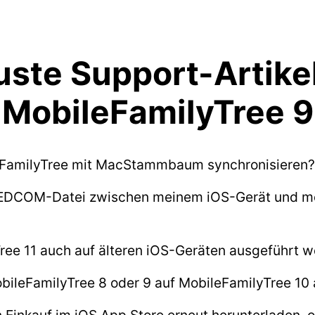
ste Support-Artike
MobileFamilyTree 9
eFamilyTree mit MacStammbaum synchronisieren?
 GEDCOM-Datei zwischen meinem iOS-Gerät und 
ree 11 auch auf älteren iOS-Geräten ausgeführt 
bileFamilyTree 8 oder 9 auf MobileFamilyTree 10 
 Einkauf im iOS App Store erneut herunterladen, 