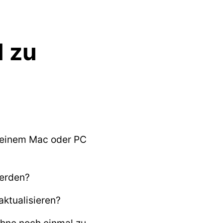
l zu
meinem Mac oder PC
werden?
aktualisieren?
ohne noch einmal zu