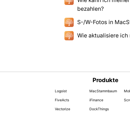
bezahlen?
S-/W-Fotos in MacS
Wie aktualisiere ic
Produkte
Logoist
MacStammbaum
Mob
FiveActs
iFinance
Scr
Vectorize
DockThings