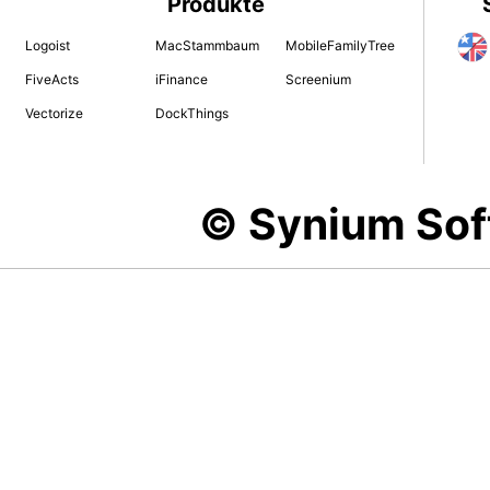
Produkte
Logoist
MacStammbaum
MobileFamilyTree
FiveActs
iFinance
Screenium
Vectorize
DockThings
© Synium So