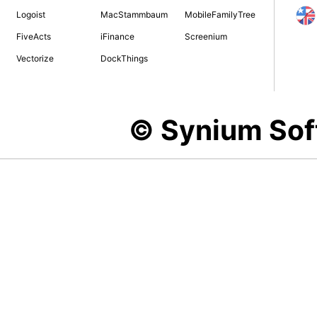
Logoist
MacStammbaum
MobileFamilyTree
FiveActs
iFinance
Screenium
Vectorize
DockThings
© Synium So