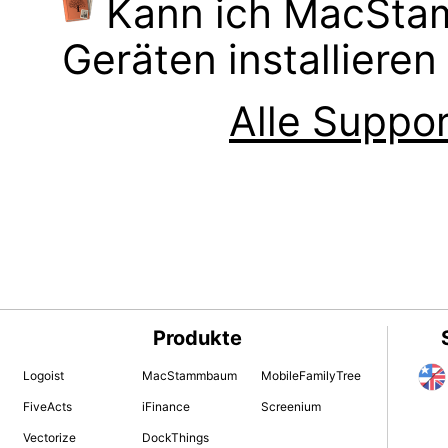
Kann ich MacSta
Geräten installiere
Alle Suppor
Produkte
Logoist
MacStammbaum
MobileFamilyTree
FiveActs
iFinance
Screenium
Vectorize
DockThings