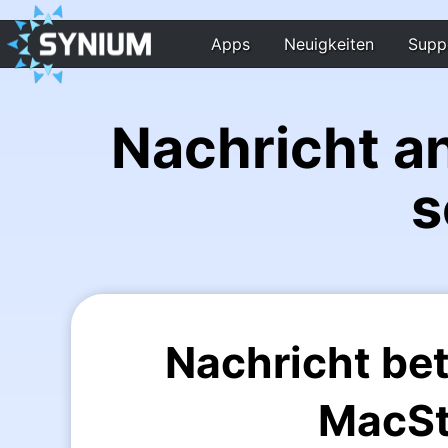
Apps
Neuigkeiten
Supp
Nachricht a
s
Nachricht be
MacS