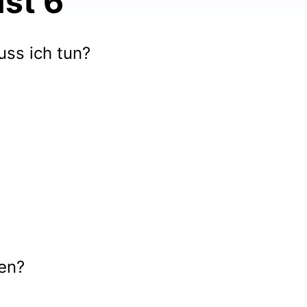
st 6
ss ich tun?
hen?