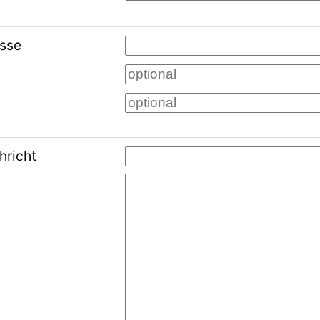
esse
hricht