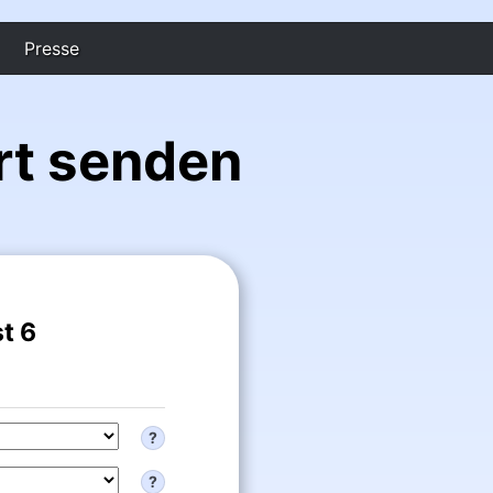
Presse
rt senden
t 6
?
?