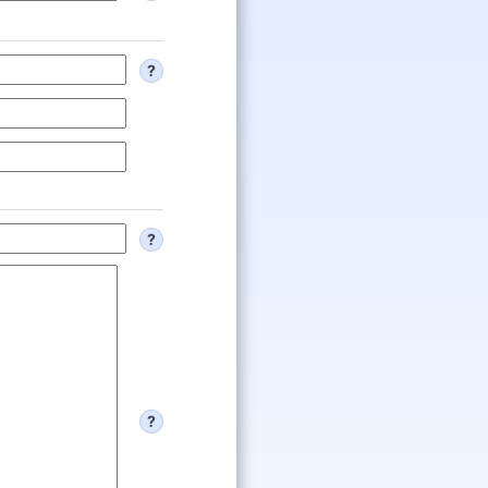
?
?
?